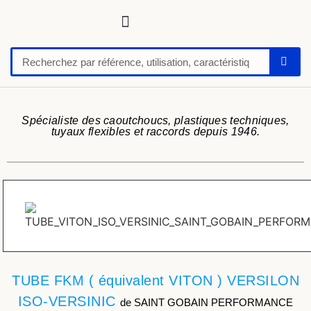
Tuyaux, tubes, gaines pour applications techniques
Raccords, vannes et colliers
Flexibles hydrauliques
Feuilles et plaques caoutchoucs / PU / silicone
Profil caoutchouc
Anti vibratoire
Défense de quai-butoir
Chaussure de sécurité
Spécialiste des caoutchoucs, plastiques techniques,
tuyaux flexibles et raccords depuis 1946.
TUBE FKM ( équivalent VITON ) VERSILON
ISO-VERSINIC
de SAINT GOBAIN PERFORMANCE