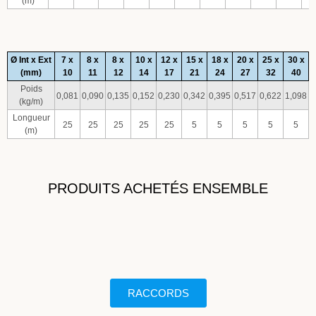
(m)
Ø Int x Ext
7 x
8 x
8 x
10 x
12 x
15 x
18 x
20 x
25 x
30 x
(mm)
10
11
12
14
17
21
24
27
32
40
Poids
0,081
0,090
0,135
0,152
0,230
0,342
0,395
0,517
0,622
1,098
(kg/m)
Longueur
25
25
25
25
25
5
5
5
5
5
(m)
PRODUITS ACHETÉS ENSEMBLE
RACCORDS