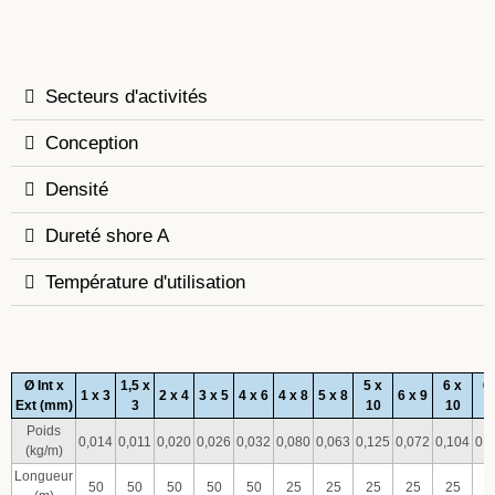
Secteurs d'activités
Conception
Densité
Dureté shore A
Température d'utilisation
Ø Int x
1,5 x
5 x
6 x
6
1 x 3
2 x 4
3 x 5
4 x 6
4 x 8
5 x 8
6 x 9
Ext (mm)
3
10
10
1
Poids
0,014
0,011
0,020
0,026
0,032
0,080
0,063
0,125
0,072
0,104
0,
(kg/m)
Longueur
50
50
50
50
50
25
25
25
25
25
2