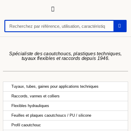
Tuyaux, tubes, gaines pour applications techniques
Raccords, vannes et colliers
Flexibles hydrauliques
Feuilles et plaques caoutchoucs / PU / silicone
Profil caoutchouc
Anti vibratoire
Défense de quai-butoir
Chaussure de sécurité
Spécialiste des caoutchoucs, plastiques techniques,
tuyaux flexibles et raccords depuis 1946.
Tuyaux, tubes, gaines pour applications techniques
Raccords, vannes et colliers
Flexibles hydrauliques
Feuilles et plaques caoutchoucs / PU / silicone
Profil caoutchouc