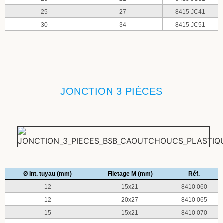
25
27
8415 JC41
30
34
8415 JC51
JONCTION 3 PIÈCES
Ø Int. tuyau (mm)
Filetage M (mm)
Réf.
12
15x21
8410 060
12
20x27
8410 065
15
15x21
8410 070