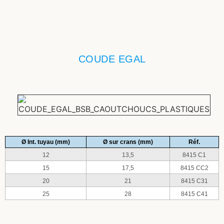
COUDE EGAL
Ø Int. tuyau (mm)
Ø sur crans (mm)
Réf.
12
13,5
8415 C1
15
17,5
8415 CC2
20
21
8415 C31
25
28
8415 C41