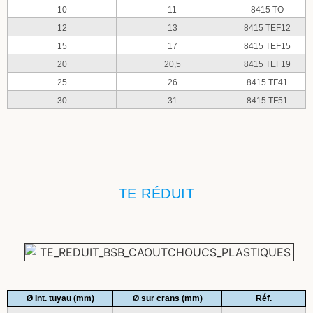
10
11
8415 TO
12
13
8415 TEF12
15
17
8415 TEF15
20
20,5
8415 TEF19
25
26
8415 TF41
30
31
8415 TF51
TE RÉDUIT
Ø Int. tuyau (mm)
Ø sur crans (mm)
Réf.