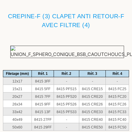
CREPINE-F (3) CLAPET ANTI RETOUR-F
AVEC FILTRE (4)
Filetage (mm)
Réf. 1
Réf. 2
Réf. 3
Réf. 4
12x17
8415 3FF
-
-
-
15x21
8415 5FF
8415 PFS15
8415 CRE15
8415 FC25
20x27
8415 7FF
8415 PFS20
8415 CRE20
8415 FC20
26x34
8415 9FF
8415 PFS26
8415 CRE26
8415 FC26
33x42
8415 13F
8415 PFS33
8415 CRE33
8415 FC33
40x49
8415 27FF
-
8415 CRE40
8415 FC40
50x60
8415 29FF
-
8415 CRE50
8415 FC50