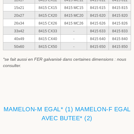
15x21
8415 CX15
8415 MC15
8415 615
8415 815
20x27
8415 CX20
8415 MC20
8415 620
8415 820
26x34
8415 CX26
8415 MC26
8415 626
8415 826
33x42
8415 CX33
-
8415 633
8415 833
40x49
8415 CX40
-
8415 640
8415 840
50x60
8415 CX50
-
8415 650
8415 850
*se fait aussi en FER galvanisé dans certaines dimensions : nous
consulter.
MAMELON-M EGAL* (1) MAMELON-F EGAL
AVEC BUTEE* (2)