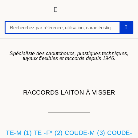
Tuyaux, tubes, gaines pour applications techniques
Raccords, vannes et colliers
Flexibles hydrauliques
Feuilles et plaques caoutchoucs / PU / silicone
Profil caoutchouc
Anti vibratoire
Défense de quai-butoir
Chaussure de sécurité
Spécialiste des caoutchoucs, plastiques techniques,
tuyaux flexibles et raccords depuis 1946.
RACCORDS LAITON À VISSER
TE-M (1) TE -F* (2) COUDE-M (3) COUDE-