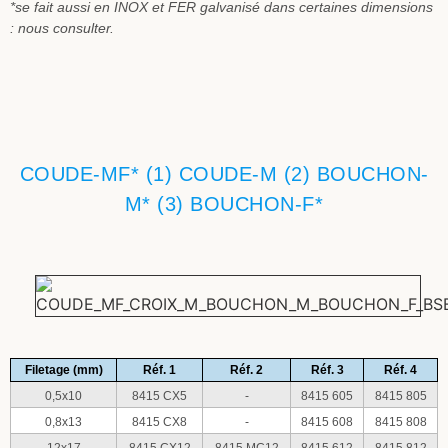
*se fait aussi en INOX et FER galvanisé dans certaines dimensions
: nous consulter.
COUDE-MF* (1) COUDE-M (2) BOUCHON-
M* (3) BOUCHON-F*
Filetage (mm)
Réf. 1
Réf. 2
Réf. 3
Réf. 4
0,5x10
8415 CX5
-
8415 605
8415 805
0,8x13
8415 CX8
-
8415 608
8415 808
12x17
8415 CX12
8415 MC12
8415 612
8415 812