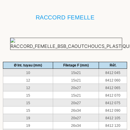
RACCORD FEMELLE
Ø Int. tuyau (mm)
Filetage F (mm)
Réf.
10
15x21
8412 045
12
15x21
8412 060
12
20x27
8412 065
15
15x21
8412 070
15
20x27
8412 075
15
26x34
8412 090
19
20x27
8412 105
19
26x34
8412 120