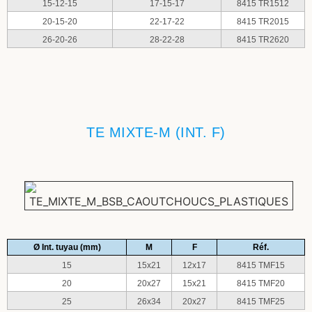
15-12-15
17-15-17
8415 TR1512
20-15-20
22-17-22
8415 TR2015
26-20-26
28-22-28
8415 TR2620
TE MIXTE-M (INT. F)
Ø Int. tuyau (mm)
M
F
Réf.
15
15x21
12x17
8415 TMF15
20
20x27
15x21
8415 TMF20
25
26x34
20x27
8415 TMF25