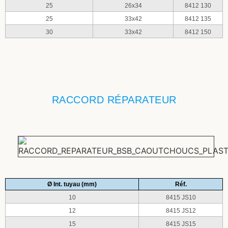
25
26x34
8412 130
25
33x42
8412 135
30
33x42
8412 150
RACCORD RÉPARATEUR
Ø Int. tuyau (mm)
Réf.
10
8415 JS10
12
8415 JS12
15
8415 JS15