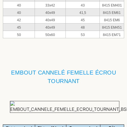
40
33x42
43
8415 EM401
40
40x49
41,5
8415 EM61
42
40x49
45
8415 EM6
45
40x49
48
8415 EM451
50
50x60
53
8415 EM71
EMBOUT CANNELÉ FEMELLE ÉCROU
TOURNANT