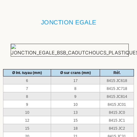
JONCTION EGALE
Ø Int. tuyau (mm)
Ø sur crans (mm)
Réf.
6
17
8415 JC618
7
8
8415 JC718
8
9
8415 JC814
9
10
8415 JC01
10
13
8415 JC0
12
15
8415 JC1
15
18
8415 JC2
20
21
8415 JC31