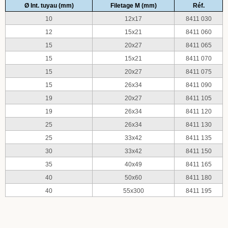
Ø Int. tuyau (mm)
Filetage M (mm)
Réf.
10
12x17
8411 030
12
15x21
8411 060
15
20x27
8411 065
15
15x21
8411 070
15
20x27
8411 075
15
26x34
8411 090
19
20x27
8411 105
19
26x34
8411 120
25
26x34
8411 130
25
33x42
8411 135
30
33x42
8411 150
35
40x49
8411 165
40
50x60
8411 180
40
55x300
8411 195