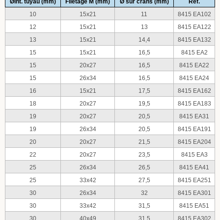
Øint. tuyau (mm)
Filetage M (mm)
Ø sur crans (mm)
Réf.
10
15x21
11
8415 EA102
12
15x21
13
8415 EA122
13
15x21
14,4
8415 EA132
15
15x21
16,5
8415 EA2
15
20x27
16,5
8415 EA22
15
26x34
16,5
8415 EA24
16
15x21
17,5
8415 EA162
18
20x27
19,5
8415 EA183
19
20x27
20,5
8415 EA31
19
26x34
20,5
8415 EA191
20
20x27
21,5
8415 EA204
22
20x27
23,5
8415 EA3
25
26x34
26,5
8415 EA41
25
33x42
27,5
8415 EA251
30
26x34
32
8415 EA301
30
33x42
31,5
8415 EA51
30
40x49
31,5
8415 EA302