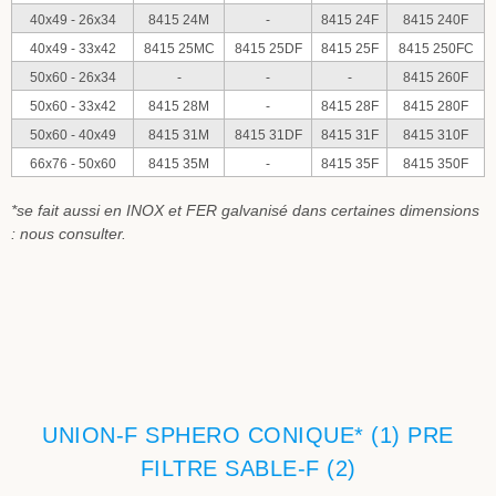
40x49 - 26x34
8415 24M
-
8415 24F
8415 240F
40x49 - 33x42
8415 25MC
8415 25DF
8415 25F
8415 250FC
50x60 - 26x34
-
-
-
8415 260F
50x60 - 33x42
8415 28M
-
8415 28F
8415 280F
50x60 - 40x49
8415 31M
8415 31DF
8415 31F
8415 310F
66x76 - 50x60
8415 35M
-
8415 35F
8415 350F
*se fait aussi en INOX et FER galvanisé dans certaines dimensions
: nous consulter.
UNION-F SPHERO CONIQUE* (1) PRE
FILTRE SABLE-F (2)