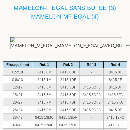
MAMELON-F EGAL SANS BUTEE (3)
MAMELON MF EGAL (4)
Filetage (mm)
Réf. 1
Réf. 2
Réf. 3
Réf. 4
0,5x10
8415 0M
8415 0DF
-
8415 0F
0,8x13
8415 1M
8415 1DF
-
8415 1F
12x17
8415 3M
8415 3DF
8415 3DFB
8415 3F
15x21
8415 5M
8415 5DF
8415 5DFB
8415 5FA
20x27
8415 7M
8415 7DF
8415 7DFB
8415 7FA
26x34
8415 9M
8415 9DF
8415 9DFB
8415 9F
33x42
8415 13MC
8415 13DF
-
8415 13FC
40x49
8415 27MC
8415 27DF
-
8415 27FC