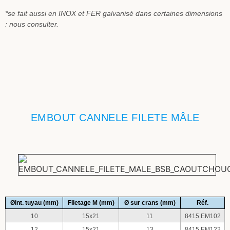
*se fait aussi en INOX et FER galvanisé dans certaines dimensions
: nous consulter.
EMBOUT CANNELE FILETE MÂLE
Øint. tuyau (mm)
Filetage M (mm)
Ø sur crans (mm)
Réf.
10
15x21
11
8415 EM102
12
15x21
13
8415 EM122