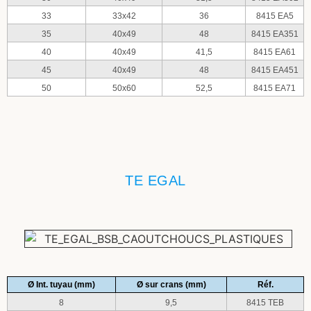
33
33x42
36
8415 EA5
35
40x49
48
8415 EA351
40
40x49
41,5
8415 EA61
45
40x49
48
8415 EA451
50
50x60
52,5
8415 EA71
TE EGAL
Ø Int. tuyau (mm)
Ø sur crans (mm)
Réf.
8
9,5
8415 TEB