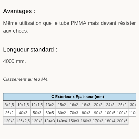
Avantages :
Même utilisation que le tube PMMA mais devant résister
aux chocs.
Longueur standard :
4000 mm.
Classement au feu M4.
Ø Extérieur x Epaisseur (mm)
8x1,5
10x1,5
12x1,5
13x2
15x2
16x2
18x3
20x2
24x3
25x2
30x3
36x2
40x3
50x3
60x5
60x2
70x3
80x3
90x3
100x5
100x3
110x
120x3
125x2,5
130x3
134x3
140x4
150x3
160x3
170x3
180x4
200x5