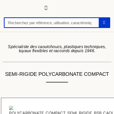
Tuyaux, tubes, gaines pour applications techniques
Raccords, vannes et colliers
Flexibles hydrauliques
Feuilles et plaques caoutchoucs / PU / silicone
Profil caoutchouc
Anti vibratoire
Défense de quai-butoir
Chaussure de sécurité
Spécialiste des caoutchoucs, plastiques techniques,
tuyaux flexibles et raccords depuis 1946.
SEMI-RIGIDE POLYCARBONATE COMPACT