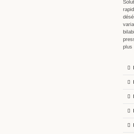
Solu
rapi
désé
vari
bila
pres
plus 