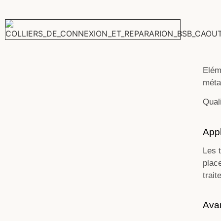
Elém
méta
Quali
Appl
Les 
plac
trai
Ava