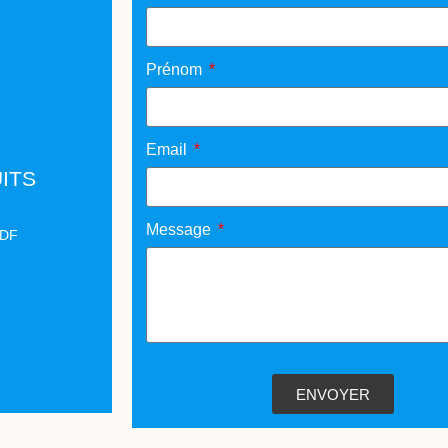
Prénom
Email
ITS
Message
PDF
ENVOYER