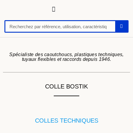
Tuyaux, tubes, gaines pour applications techniques
Raccords, vannes et colliers
Flexibles hydrauliques
Feuilles et plaques caoutchoucs / PU / silicone
Profil caoutchouc
Anti vibratoire
Défense de quai-butoir
Chaussure de sécurité
Spécialiste des caoutchoucs, plastiques techniques,
tuyaux flexibles et raccords depuis 1946.
COLLE BOSTIK
COLLES TECHNIQUES