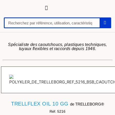
Tuyaux, tubes, gaines pour applications techniques
Raccords, vannes et colliers
Flexibles hydrauliques
Feuilles et plaques caoutchoucs / PU / silicone
Profil caoutchouc
Anti vibratoire
Défense de quai-butoir
Chaussure de sécurité
Spécialiste des caoutchoucs, plastiques techniques,
tuyaux flexibles et raccords depuis 1946.
TRELLFLEX OIL 10 GG
de TRELLEBORG®
Réf. 5216