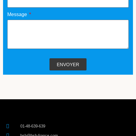
Message
ENVOYER
01-48-639-639
bsb@bsb-france.com