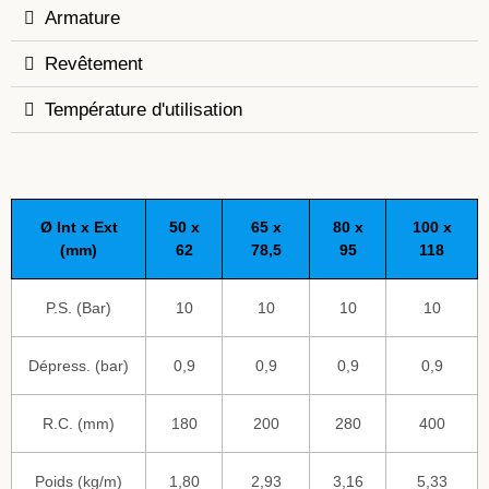
Armature
Revêtement
Température d'utilisation
Ø Int x Ext
50 x
65 x
80 x
100 x
(mm)
62
78,5
95
118
P.S. (Bar)
10
10
10
10
Dépress. (bar)
0,9
0,9
0,9
0,9
R.C. (mm)
180
200
280
400
Poids (kg/m)
1,80
2,93
3,16
5,33