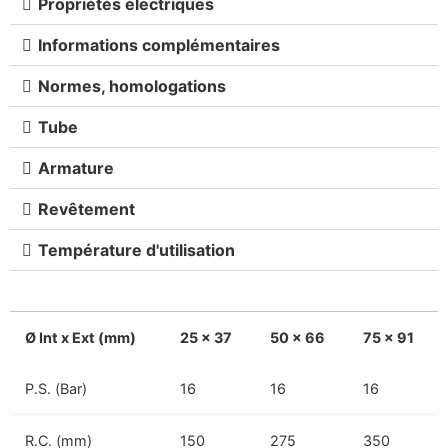
Propriétés électriques
Informations complémentaires
Normes, homologations
Tube
Armature
Revêtement
Température d'utilisation
Ø Int x Ext (mm)
25 x 37
50 x 66
75 x 91
P.S. (Bar)
16
16
16
R.C. (mm)
150
275
350