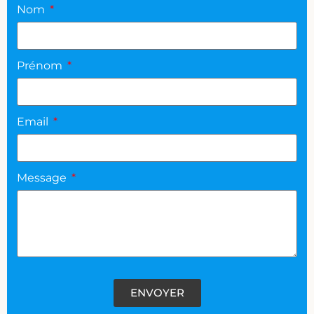
Nom
Prénom
Email
Message
ENVOYER