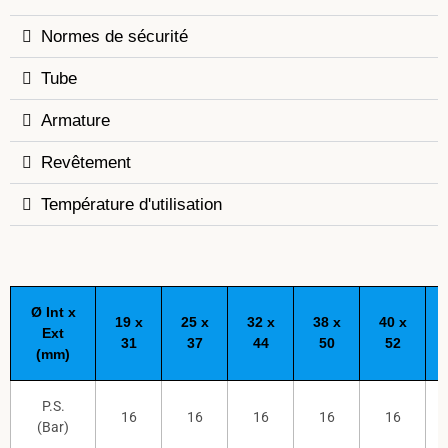
Normes de sécurité
Tube
Armature
Revêtement
Température d'utilisation
Ø Int x
19 x
25 x
32 x
38 x
40 x
Ext
31
37
44
50
52
(mm)
P.S.
16
16
16
16
16
(Bar)