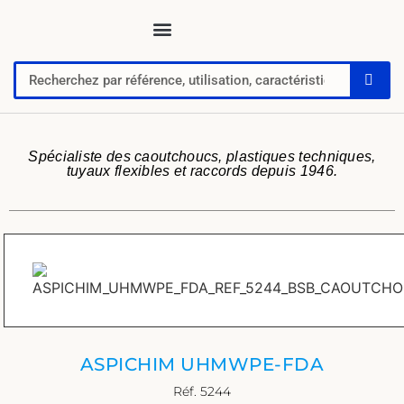
Tuyaux, tubes, gaines pour applications techniques
Raccords, vannes et colliers
Flexibles hydrauliques
Feuilles et plaques caoutchoucs / PU / silicone
Profil caoutchouc
Anti vibratoire
Défense de quai-butoir
Chaussure de sécurité
Spécialiste des caoutchoucs, plastiques techniques,
tuyaux flexibles et raccords depuis 1946.
ASPICHIM UHMWPE-FDA
Réf. 5244