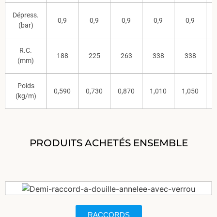
Dépress.
0,9
0,9
0,9
0,9
0,9
(bar)
R.C.
188
225
263
338
338
(mm)
Poids
0,590
0,730
0,870
1,010
1,050
1
(kg/m)
PRODUITS ACHETÉS ENSEMBLE
RACCORDS