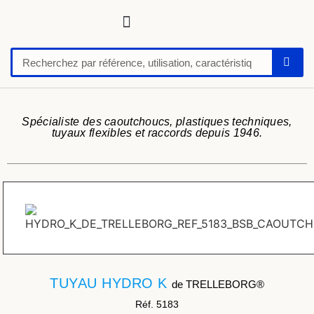
Tuyaux, tubes, gaines pour applications techniques
Raccords, vannes et colliers
Flexibles hydrauliques
Feuilles et plaques caoutchoucs / PU / silicone
Profil caoutchouc
Anti vibratoire
Défense de quai-butoir
Chaussure de sécurité
Spécialiste des caoutchoucs, plastiques techniques,
tuyaux flexibles et raccords depuis 1946.
TUYAU HYDRO K
de TRELLEBORG®
Réf. 5183