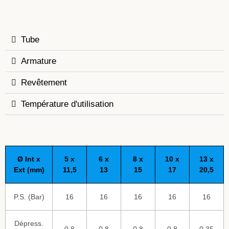
Tube
Armature
Revêtement
Température d'utilisation
Ø Int x
5 x
6 x
8 x
10 x
13 x
Ext (mm)
11,5
13
15
17
20,5
P.S. (Bar)
16
16
16
16
16
Dépress.