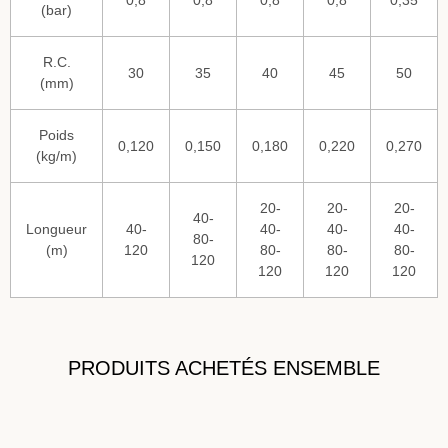
0,8
0,8
0,8
0,8
0,35
(bar)
R.C.
30
35
40
45
50
(mm)
Poids
0,120
0,150
0,180
0,220
0,270
(kg/m)
20-
20-
20-
40-
Longueur
40-
40-
40-
40-
80-
(m)
120
80-
80-
80-
120
120
120
120
PRODUITS ACHETÉS ENSEMBLE