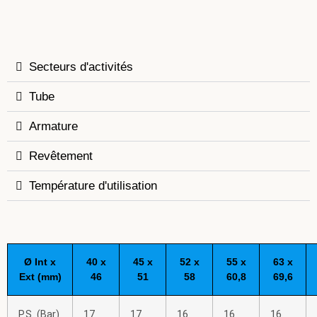
Secteurs d'activités
Tube
Armature
Revêtement
Température d'utilisation
Ø Int x
40 x
45 x
52 x
55 x
63 x
Ext (mm)
46
51
58
60,8
69,6
P.S. (Bar)
17
17
16
16
16