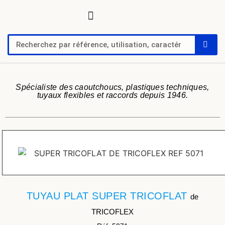
Tuyaux, tubes, gaines pour applications techniques
Raccords, vannes et colliers
Flexibles hydrauliques
Feuilles et plaques caoutchoucs / PU / silicone
Profil caoutchouc
Anti vibratoire
Défense de quai-butoir
Chaussure de sécurité
Spécialiste des caoutchoucs, plastiques techniques,
tuyaux flexibles et raccords depuis 1946.
TUYAU PLAT SUPER TRICOFLAT
de
TRICOFLEX