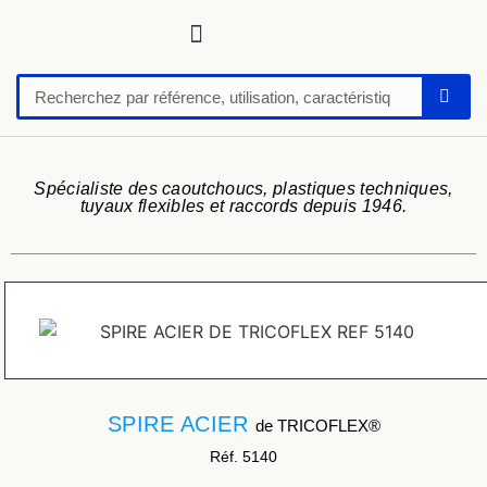
Tuyaux, tubes, gaines pour applications techniques
Raccords, vannes et colliers
Flexibles hydrauliques
Feuilles et plaques caoutchoucs / PU / silicone
Profil caoutchouc
Anti vibratoire
Défense de quai-butoir
Chaussure de sécurité
Spécialiste des caoutchoucs, plastiques techniques,
tuyaux flexibles et raccords depuis 1946.
SPIRE ACIER
de TRICOFLEX®
Réf. 5140