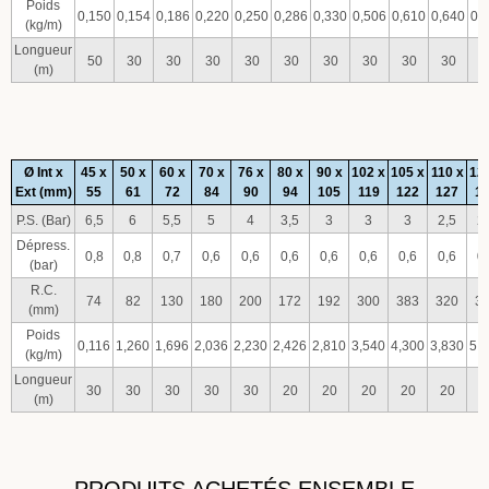
Poids
0,150
0,154
0,186
0,220
0,250
0,286
0,330
0,506
0,610
0,640
0,
(kg/m)
Longueur
50
30
30
30
30
30
30
30
30
30
3
(m)
Ø Int x
45 x
50 x
60 x
70 x
76 x
80 x
90 x
102 x
105 x
110 x
12
Ext (mm)
55
61
72
84
90
94
105
119
122
127
1
P.S. (Bar)
6,5
6
5,5
5
4
3,5
3
3
3
2,5
2
Dépress.
0,8
0,8
0,7
0,6
0,6
0,6
0,6
0,6
0,6
0,6
0
(bar)
R.C.
74
82
130
180
200
172
192
300
383
320
3
(mm)
Poids
0,116
1,260
1,696
2,036
2,230
2,426
2,810
3,540
4,300
3,830
5,
(kg/m)
Longueur
30
30
30
30
30
20
20
20
20
20
2
(m)