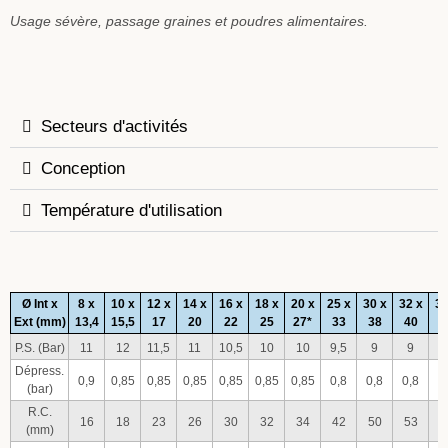
Usage sévère, passage graines et poudres alimentaires.
Secteurs d'activités
Conception
Température d'utilisation
Ø Int x
8 x
10 x
12 x
14 x
16 x
18 x
20 x
25 x
30 x
32 x
35
Ext (mm)
13,4
15,5
17
20
22
25
27*
33
38
40
4
P.S. (Bar)
11
12
11,5
11
10,5
10
10
9,5
9
9
Dépress.
0,9
0,85
0,85
0,85
0,85
0,85
0,85
0,8
0,8
0,8
0
(bar)
R.C.
16
18
23
26
30
32
34
42
50
53
5
(mm)