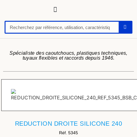
Tuyaux, tubes, gaines pour applications techniques
Raccords, vannes et colliers
Flexibles hydrauliques
Feuilles et plaques caoutchoucs / PU / silicone
Profil caoutchouc
Anti vibratoire
Défense de quai-butoir
Chaussure de sécurité
Spécialiste des caoutchoucs, plastiques techniques,
tuyaux flexibles et raccords depuis 1946.
REDUCTION DROITE SILICONE 240
Réf. 5345