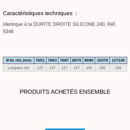
Caractéristiques techniques :
Identique à la DURITE DROITE SILICONE 240, Réf.
5348
Ø Int. réd. (mm)
76/51
76/63
76/67
80/70
90/80
102/78
127/100
Longueur (m)
127
127
127
127
150
150
150
PRODUITS ACHETÉS ENSEMBLE