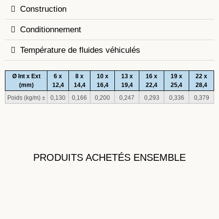
Construction
Conditionnement
Température de fluides véhiculés
Ø Int x Ext
6 x
8 x
10 x
13 x
16 x
19 x
22 x
(mm)
12,4
14,4
16,4
19,4
22,4
25,4
28,4
Poids (kg/m) ±
0,130
0,166
0,200
0,247
0,293
0,336
0,379
PRODUITS ACHETÉS ENSEMBLE