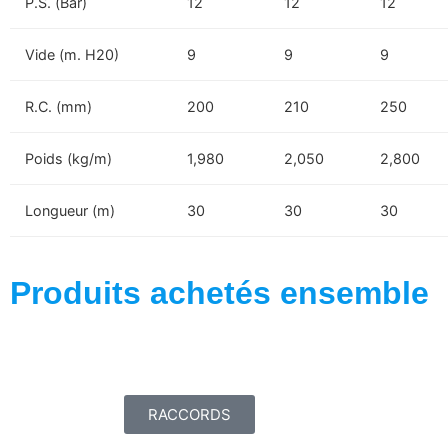
P.S. (Bar)
12
12
12
Vide (m. H20)
9
9
9
R.C. (mm)
200
210
250
Poids (kg/m)
1,980
2,050
2,800
Longueur (m)
30
30
30
Produits achetés ensemble
RACCORDS