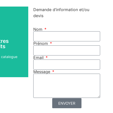
Demande d’information et/ou
devis
Nom
rger
tres
Prénom
its
ici
 catalogue
Email
Message
ENVOYER