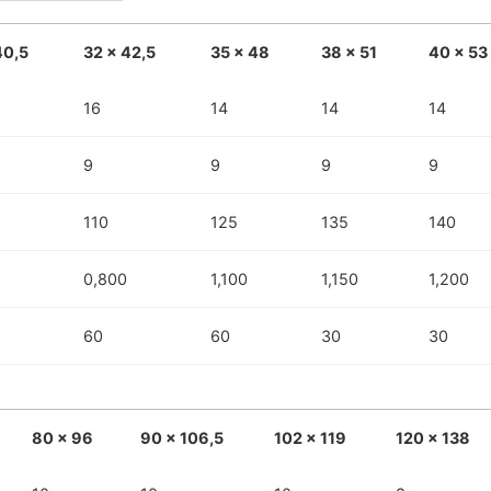
40,5
32 x 42,5
35 x 48
38 x 51
40 x 53
16
14
14
14
9
9
9
9
110
125
135
140
0,800
1,100
1,150
1,200
60
60
30
30
80 x 96
90 x 106,5
102 x 119
120 x 138