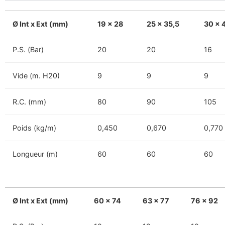
Ø Int x Ext (mm)
19 x 28
25 x 35,5
30 x 
P.S. (Bar)
20
20
16
Vide (m. H20)
9
9
9
R.C. (mm)
80
90
105
Poids (kg/m)
0,450
0,670
0,770
Longueur (m)
60
60
60
Ø Int x Ext (mm)
60 x 74
63 x 77
76 x 92