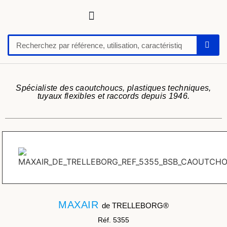
Tuyaux, tubes, gaines pour applications techniques
Raccords, vannes et colliers
Flexibles hydrauliques
Feuilles et plaques caoutchoucs / PU / silicone
Profil caoutchouc
Anti vibratoire
Défense de quai-butoir
Chaussure de sécurité
Spécialiste des caoutchoucs, plastiques techniques,
tuyaux flexibles et raccords depuis 1946.
MAXAIR
de TRELLEBORG®
Réf. 5355