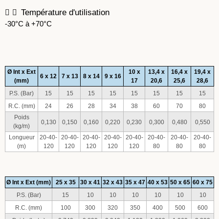
Température d'utilisation
-30°C à +70°C
Ø Int x Ext
10 x
13,4 x
16,4 x
19,4 x
6 x 12
7 x 13
8 x 14
9 x 16
(mm)
17
20,6
25,6
28,6
P.S. (Bar)
15
15
15
15
15
15
15
15
R.C. (mm)
24
26
28
34
38
60
70
80
Poids
0,130
0,150
0,160
0,220
0,230
0,300
0,480
0,550
(kg/m)
Longueur
20-40-
20-40-
20-40-
20-40-
20-40-
20-40-
20-40-
20-40-
(m)
120
120
120
120
120
80
80
80
Ø Int x Ext (mm)
25 x 35
30 x 41
32 x 43
35 x 47
40 x 53
50 x 65
60 x 75
P.S. (Bar)
15
10
10
10
10
10
10
R.C. (mm)
100
300
320
350
400
500
600