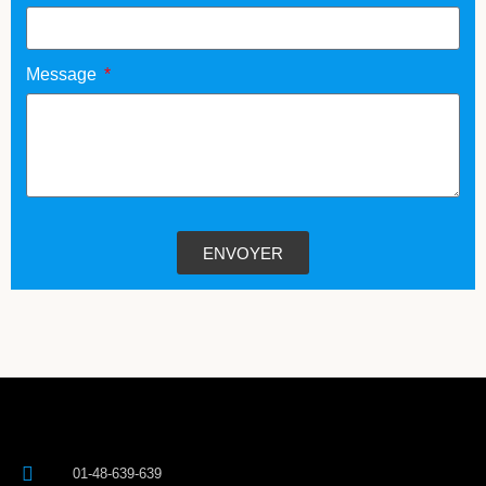
Message
ENVOYER
01-48-639-639