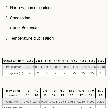
Normes, homologations
Conception
Caractéristiques
Température d'utilisation
Ø Int x Ext (mm)
1 x 3
2 x 4
3 x 5
3 x 6
4 x 6
4 x 7
4 x 8
5 x 8
6 x 9
Poids (kg/m)
0,007
0,011
0,014
0,024
0,018
0,029
0,043
0,035
0,040
Longueur (m)
25
25
25
25
25
25
25
25
25
Ø Int x Ext
6 x
7 x
7 x
8 x
9 x
10 x
12 x
12 x
16 x
(mm)
10
10
11
12
13
14
17
18
22
Poids (kg/m)
0,057
0,045
0,064
0,071
0,078
0,085
0,130
0,160
0,202