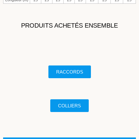
Longueur (m)
25
25
25
25
25
25
25
25
25
PRODUITS ACHETÉS ENSEMBLE
RACCORDS
COLLIERS