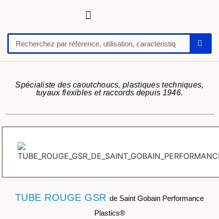
Tuyaux, tubes, gaines pour applications techniques
Raccords, vannes et colliers
Flexibles hydrauliques
Feuilles et plaques caoutchoucs / PU / silicone
Profil caoutchouc
Anti vibratoire
Défense de quai-butoir
Chaussure de sécurité
Spécialiste des caoutchoucs, plastiques techniques,
tuyaux flexibles et raccords depuis 1946.
TUBE ROUGE GSR
de Saint Gobain Performance
Plastics®