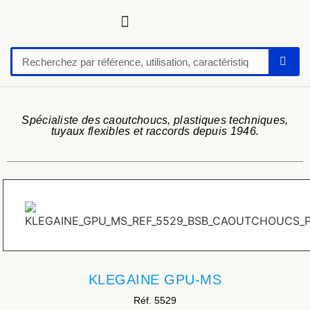
Tuyaux, tubes, gaines pour applications techniques
Raccords, vannes et colliers
Flexibles hydrauliques
Feuilles et plaques caoutchoucs / PU / silicone
Profil caoutchouc
Anti vibratoire
Défense de quai-butoir
Chaussure de sécurité
Spécialiste des caoutchoucs, plastiques techniques,
tuyaux flexibles et raccords depuis 1946.
KLEGAINE GPU-MS
Réf. 5529