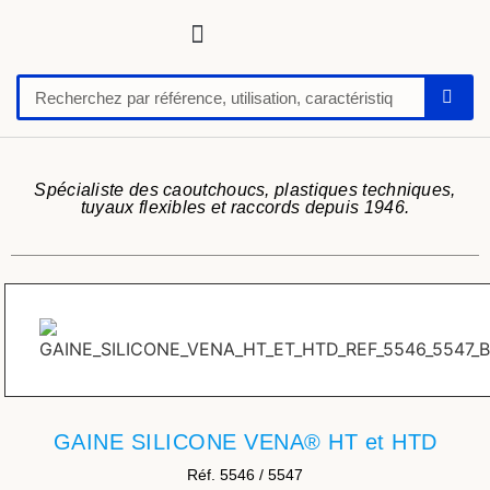
Tuyaux, tubes, gaines pour applications techniques
Raccords, vannes et colliers
Flexibles hydrauliques
Feuilles et plaques caoutchoucs / PU / silicone
Profil caoutchouc
Anti vibratoire
Défense de quai-butoir
Chaussure de sécurité
Spécialiste des caoutchoucs, plastiques techniques,
tuyaux flexibles et raccords depuis 1946.
GAINE SILICONE VENA® HT et HTD
Réf. 5546 / 5547