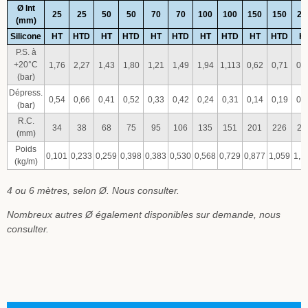
Ø Int
25
25
50
50
70
70
100
100
150
150
20
(mm)
Silicone
HT
HTD
HT
HTD
HT
HTD
HT
HTD
HT
HTD
H
P.S. à
+20°C
1,76
2,27
1,43
1,80
1,21
1,49
1,94
1,113
0,62
0,71
0,
(bar)
Dépress.
0,54
0,66
0,41
0,52
0,33
0,42
0,24
0,31
0,14
0,19
0,
(bar)
R.C.
34
38
68
75
95
106
135
151
201
226
26
(mm)
Poids
0,101
0,233
0,259
0,398
0,383
0,530
0,568
0,729
0,877
1,059
1,1
(kg/m)
4 ou 6 mètres, selon Ø. Nous consulter.
Nombreux autres Ø également disponibles sur demande, nous
consulter.