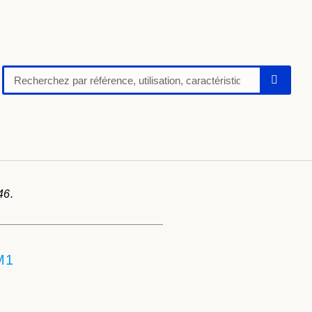
46.
M1