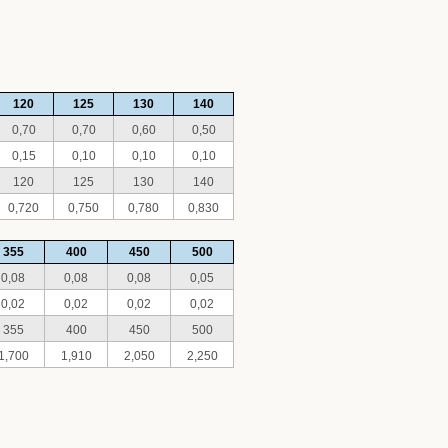
120
125
130
140
0,70
0,70
0,60
0,50
0,15
0,10
0,10
0,10
120
125
130
140
0,720
0,750
0,780
0,830
355
400
450
500
0,08
0,08
0,08
0,05
0,02
0,02
0,02
0,02
355
400
450
500
1,700
1,910
2,050
2,250