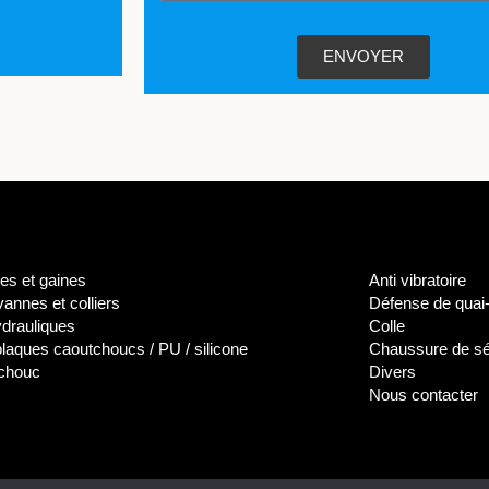
ENVOYER
es et gaines
Anti vibratoire
annes et colliers
Défense de quai-
ydrauliques
Colle
 plaques caoutchoucs / PU / silicone
Chaussure de sé
tchouc
Divers
Nous contacter