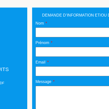
DEMANDE D’INFORMATION ET/OU 
Nom
Prénom
Email
ITS
Message
PDF