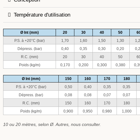
Température d'utilisation
Ø Int (mm)
20
30
40
50
6
P.S. à +20°C (bar)
1,70
1,60
1,50
1,30
1,
Dépress. (bar)
0,40
0,35
0,30
0,20
0,
R.C. (mm)
20
30
40
50
6
Poids (kg/m)
0,170
0,200
0,300
0,380
0,3
Ø Int (mm)
150
160
170
180
P.S. à +20°C (bar)
0,50
0,40
0,35
0,35
Dépress. (bar)
0,08
0,08
0,07
0,07
R.C. (mm)
150
160
170
180
Poids (kg/m)
0,900
0,950
0,980
1,000
10 ou 20 mètres, selon Ø. Autres, nous consulter.