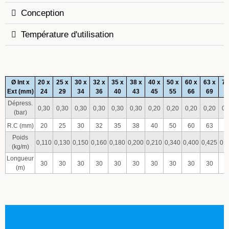
Conception
Température d'utilisation
Ø Int x
20 x
25 x
30 x
32 x
35 x
38 x
40 x
50 x
60 x
63 x
76
Ext (mm)
24
29
34
36
40
43
45
55
66
69
8
Dépress.
0,30
0,30
0,30
0,30
0,30
0,30
0,20
0,20
0,20
0,20
0,
(bar)
R.C (mm)
20
25
30
32
35
38
40
50
60
63
7
Poids
0,110
0,130
0,150
0,160
0,180
0,200
0,210
0,340
0,400
0,425
0,
(kg/m)
Longueur
30
30
30
30
30
30
30
30
30
30
3
(m)