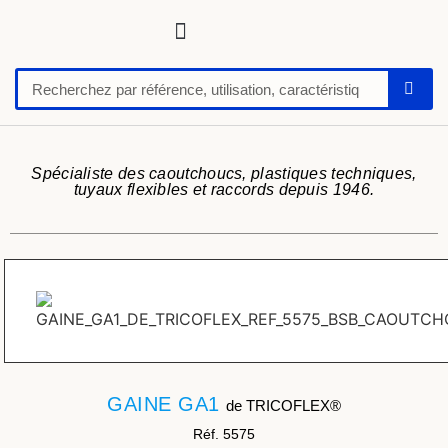
Tuyaux, tubes, gaines pour applications techniques
Raccords, vannes et colliers
Flexibles hydrauliques
Feuilles et plaques caoutchoucs / PU / silicone
Profil caoutchouc
Anti vibratoire
Défense de quai-butoir
Chaussure de sécurité
Spécialiste des caoutchoucs, plastiques techniques,
tuyaux flexibles et raccords depuis 1946.
GAINE GA1
de TRICOFLEX®
Réf. 5575