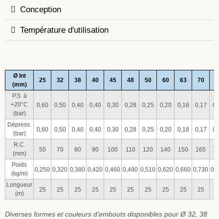
Conception
Température d'utilisation
Ø Int
25
32
38
40
45
48
50
60
63
70
7
(mm)
P.S. à
+20°C
0,60
0,50
0,40
0,40
0,30
0,28
0,25
0,20
0,18
0,17
0,
(bar)
Dépress.
0,60
0,50
0,40
0,40
0,30
0,28
0,25
0,20
0,18
0,17
0,
(bar)
R.C.
50
70
80
90
100
110
120
140
150
165
1
(mm)
Poids
0,250
0,320
0,380
0,420
0,460
0,490
0,510
0,620
0,660
0,730
0,
(kg/m)
Longueur
25
25
25
25
25
25
25
25
25
25
2
(m)
Diverses formes et couleurs d’embouts disponibles pour Ø 32, 38