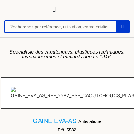
Tuyaux, tubes, gaines pour applications techniques
Raccords, vannes et colliers
Flexibles hydrauliques
Feuilles et plaques caoutchoucs / PU / silicone
Profil caoutchouc
Anti vibratoire
Défense de quai-butoir
Chaussure de sécurité
Spécialiste des caoutchoucs, plastiques techniques,
tuyaux flexibles et raccords depuis 1946.
GAINE EVA-AS
Antistatique
Réf. 5582