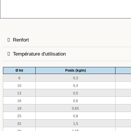
Renfort
Température d'utilisation
Ø Int
Poids (kg/m)
6
0,3
10
0,4
13
0,5
16
0,6
19
0,65
25
0,8
32
1,5