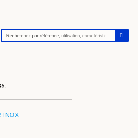
46.
 INOX