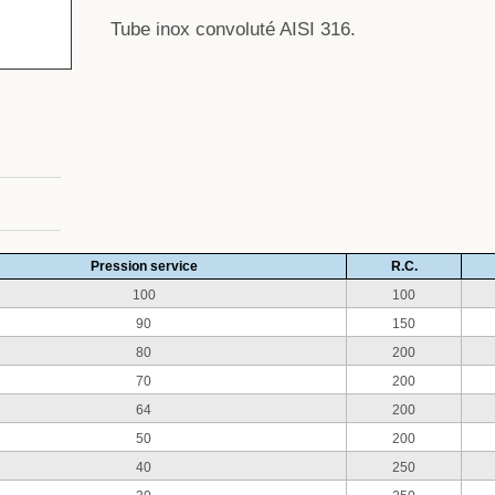
Tube inox convoluté AISI 316.
Pression service
R.C.
100
100
90
150
80
200
70
200
64
200
50
200
40
250