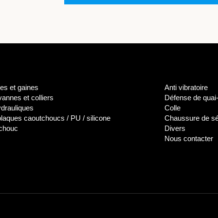
es et gaines
Anti vibratoire
annes et colliers
Défense de quai-
ydrauliques
Colle
 plaques caoutchoucs / PU / silicone
Chaussure de sé
tchouc
Divers
Nous contacter