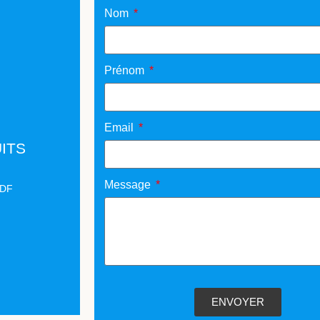
Nom
Prénom
Email
ITS
Message
PDF
ENVOYER