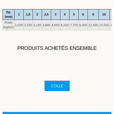
Ep.
1
1,5
2
2,5
3
4
5
6
8
10
(mm)
Poids
1,550
2,330
3,100
3,880
4,650
6,200
7,750
9,300
12,400
15,500
18
(kg/m2)
PRODUITS ACHETÉS ENSEMBLE
COLLE