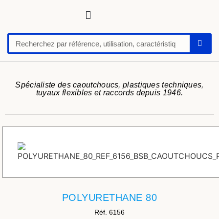
Tuyaux, tubes, gaines pour applications techniques
Raccords, vannes et colliers
Flexibles hydrauliques
Feuilles et plaques caoutchoucs / PU / silicone
Profil caoutchouc
Anti vibratoire
Défense de quai-butoir
Chaussure de sécurité
Spécialiste des caoutchoucs, plastiques techniques,
tuyaux flexibles et raccords depuis 1946.
POLYURETHANE 80
Réf. 6156