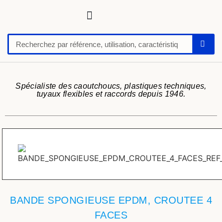
Tuyaux, tubes, gaines pour applications techniques
Raccords, vannes et colliers
Flexibles hydrauliques
Feuilles et plaques caoutchoucs / PU / silicone
Profil caoutchouc
Anti vibratoire
Défense de quai-butoir
Chaussure de sécurité
Spécialiste des caoutchoucs, plastiques techniques,
tuyaux flexibles et raccords depuis 1946.
BANDE SPONGIEUSE EPDM, CROUTEE 4
FACES