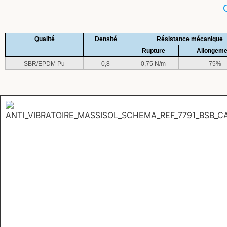
Qualité
Densité
Résistance mécanique
Rupture
Allongeme
SBR/EPDM Pu
0,8
0,75 N/m
75%