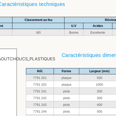
Caractéristiques techniques
Classement au feu
Résist
nt
U.V
Acides
M3
Bonne
Excellente
Caractéristiques dime
Réf.
Forme
Largeur (mm)
7791 201
plaque
500
7791 202
plaque
1000
7791 241
plots
200
7791 242
plots
300
7791 243
plots
400
7791 244
plots
500