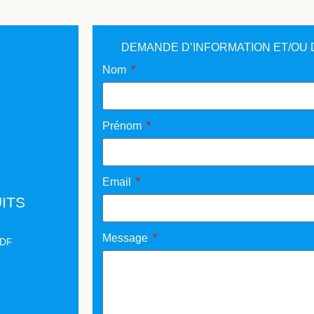
DEMANDE D’INFORMATION ET/OU 
Nom
Prénom
Email
ITS
Message
PDF