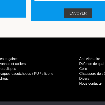
ENVOYER
es et gaines
Anti vibratoire
annes et colliers
Défense de quai-
ydrauliques
Colle
 plaques caoutchoucs / PU / silicone
Chaussure de sé
tchouc
Divers
Nous contacter